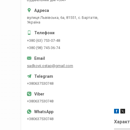
вулиця Львівська, 6а, 81551, с. Бартатів,
Україна
+380 (63) 753-07-48
+380 (98) 745-36-74
sadkovii.ostap@gmail.com
+380637530748
+380637530748
+380637530748
Характ