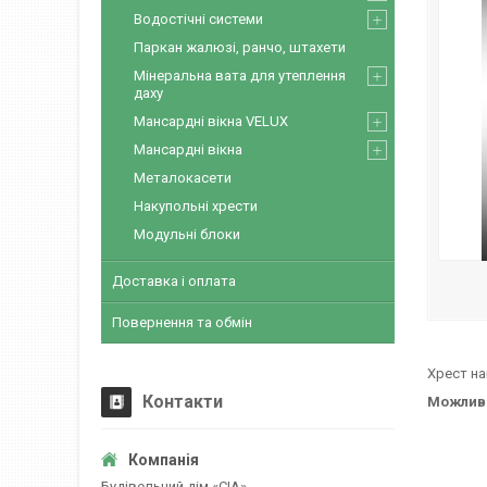
Водостічні системи
Паркан жалюзі, ранчо, штахети
Мінеральна вата для утеплення
даху
Мансардні вікна VELUX
Мансардні вікна
Металокасети
Накупольні хрести
Модульні блоки
Доставка і оплата
Повернення та обмін
Хрест на
Контакти
Можливе
Будівельний дім «CІА»