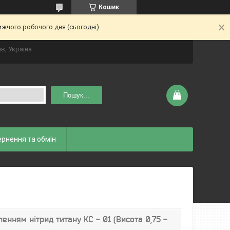
Кошик
ижчого робочого дня (сьогодні).
ів, Україна
Пошук...
рнення та обмін
енням нітрид титану КС - 01 (Висота 0,75 -