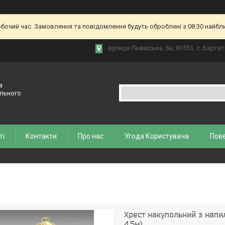
обочий час. Замовлення та повідомлення будуть оброблені з 08:30 найбл
вулиця Львівська, 6а, 81551, с. Бартат
а
ельного
ті
Контакти
Про нас
Угода Користувача
Пове
Хрест накупольний з напил
4,5м)