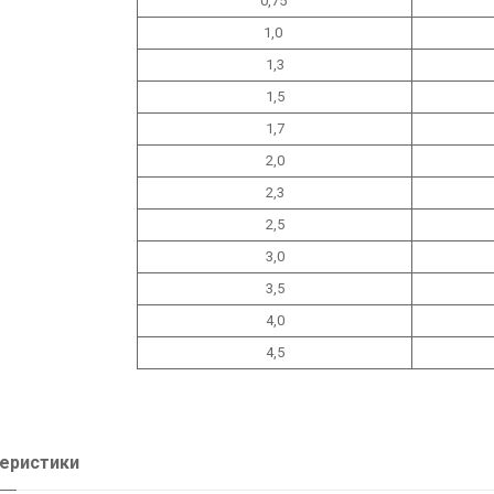
0,75
1,0
1,3
1,5
1,7
2,0
2,3
2,5
3,0
3,5
4,0
4,5
еристики