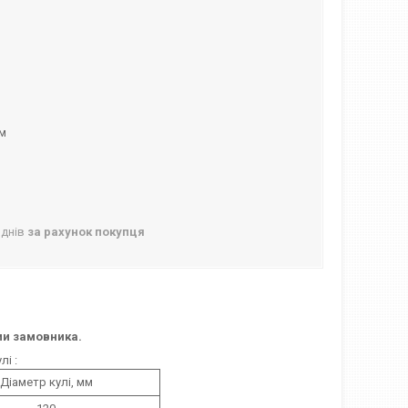
ом
 днів
за рахунок покупця
ми замовника.
і :
Діаметр кулі, мм