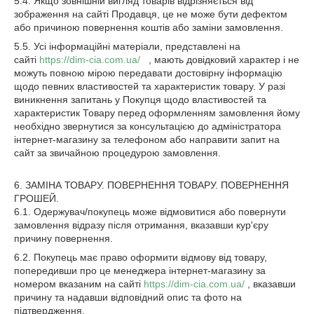
5.4. Якщо зовнішній вигляд товарів відрізняється від
зображення на сайті Продавця, це не може бути дефектом
або причиною повернення коштів або заміни замовлення.
5.5. Усі інформаційні матеріали, представлені на
сайті
https://dim-cia.com.ua/
, мають довідковий характер і не
можуть повною мірою передавати достовірну інформацію
щодо певних властивостей та характеристик товару. У разі
виникнення запитань у Покупця щодо властивостей та
характеристик Товару перед оформленням замовлення йому
необхідно звернутися за консультацією до адміністратора
інтернет-магазину за телефоном або направити запит на
сайт за звичайною процедурою замовлення.
6. ЗАМІНА ТОВАРУ. ПОВЕРНЕННЯ ТОВАРУ. ПОВЕРНЕННЯ
ГРОШЕЙ.
6.1. Одержувач/покупець може відмовитися або повернути
замовлення відразу після отримання, вказавши кур'єру
причину повернення.
6.2. Покупець має право оформити відмову від товару,
попередивши про це менеджера інтернет-магазину за
номером вказаним на сайті
https://dim-cia.com.ua/
, вказавши
причину та надавши відповідний опис та фото на
підтвердження.