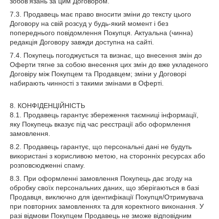
зобов'язань за цим Договором.
7.3. Продавець має право вносити зміни до тексту цього
Договору на свій розсуд у будь-який момент і без
попереднього повідомлення Покупця. Актуальна (чинна)
редакція Договору завжди доступна на сайті.
7.4. Покупець погоджується та визнає, що внесення змін до
Оферти тягне за собою внесення цих змін до вже укладеного
Договіру між Покупцем та Продавцем; зміни у Договорі
набирають чинності з такими змінами в Оферті.
8. КОНФІДЕНЦІЙНІСТЬ
8.1. Продавець гарантує збереження таємниці інформації,
яку Покупець вказує під час реєстрації або оформлення
замовлення.
8.2. Продавець гарантує, що персональні дані не будуть
використані з корисливою метою, на сторонніх ресурсах або
розповсюдженні спаму.
8.3. При оформленні замовлення Покупець дає згоду на
обробку своїх персональних даних, що зберігаються в базі
Продавця, виключно для ідентифікації Покупця/Отримувача
при повторних замовленнях та для коректного виконання. У
разі відмови Покупцем Продавець не зможе відповідним