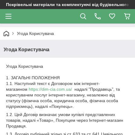
Покрівельні матеріали та комплектуючі від будівельного д
Угода Користувача
Угода Користувача
Угода Користувача
1. ЗАГАЛЬНІ ПОЛОЖЕННЯ
1.1. Наступний текст є Договором між інтернет-
магазином
https://dim-cia.com.ua/
надалі "Продавець", та
користувачем послуг інтернет-магазину, незалежно від
статусу (фізична особа, юридична особа, фізична особа
підприємець), надалі «Покупець».
1.2. Цей Договір визначає умови купівлі представлених
товарів, надалі «Товар», Покупцем через Інтернет-магазин
Продавця.
1.3. Договір публічний згідно зі ст. 633 та ст. 641 Цивільного