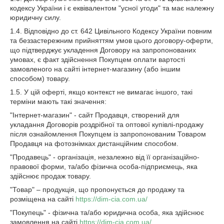
кодексу України і є еквівалентом "усної угоди" та має належну
юридичну силу.
1.4. Відповідно до ст. 642 Цивільного Кодексу України повним
та беззастережним прийняттям умов цього договору-оферти,
що підтверджує укладення Договору на запропонованих
умовах, є факт здійснення Покупцем оплати вартості
замовленого на сайті інтернет-магазину (або іншим
способом) товару.
1.5. У цій оферті, якщо контекст не вимагає іншого, такі
терміни мають такі значення:
"Інтернет-магазин" - сайт Продавця, створений для
укладання Договорів роздрібної та оптової купівлі-продажу
після ознайомлення Покупцем із запропонованим Товаром
Продавця на фотознімках дистанційним способом.
"Продавець" - організація, незалежно від її організаційно-
правової форми, та/або фізична особа-підприємець, яка
здійснює продаж товару.
"Товар" – продукція, що пропонується до продажу та
розміщена на сайті
https://dim-cia.com.ua/
"Покупець" - фізична та/або юридична особа, яка здійснює
замовлення на сайті
https://dim-cia.com.ua/