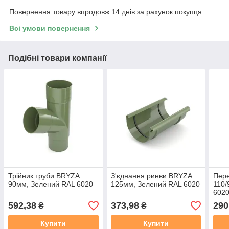
Повернення товару впродовж 14 днів за рахунок покупця
Всі умови повернення
Подібні товари компанії
Трійник труби BRYZA
З'єднання ринви BRYZA
Пере
90мм, Зелений RAL 6020
125мм, Зелений RAL 6020
110/
602
592,38
373,98
290
₴
₴
Купити
Купити