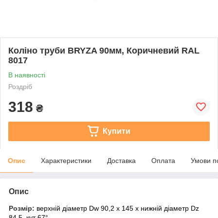
Коліно труби BRYZA 90мм, Коричневий RAL
8017
В наявності
Роздріб
318
₴
Купити
Опис
Характеристики
Доставка
Оплата
Умови п
Опис
Розмір:
верхній діаметр Dw 90,2 x 145 x нижній діаметр Dz
84,5, кут 67°.