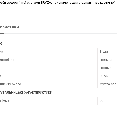
уби водостічної системи BRYZA, призначена для з'єднання водостічної 
еристики
НІ
ик
Bryza
 виробник
Польща
Чорний
р
90 мм
мплектуючого
Муфта спо
ТУВАЛЬНИЦЬКІ ХАРАКТЕРИСТИКИ
р (мм)
90