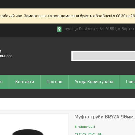
еробочий час. Замовлення та повідомлення будуть оброблені з 08:30 найб
вулиця Львівська, 6а, 81551, с. Бартат
а
ельного
ті
Контакти
Про нас
Угода Користувача
Пове
Муфта труби BRYZA 90мм,
В наявності