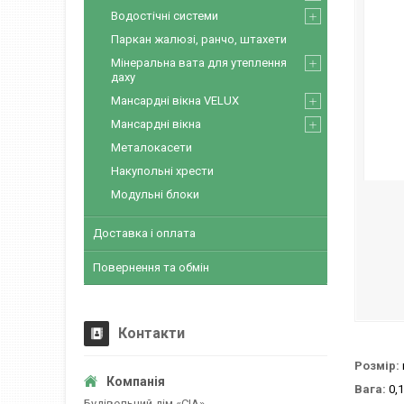
Водостічні системи
Паркан жалюзі, ранчо, штахети
Мінеральна вата для утеплення
даху
Мансардні вікна VELUX
Мансардні вікна
Металокасети
Накупольні хрести
Модульні блоки
Доставка і оплата
Повернення та обмін
Контакти
Розмір:
Вага:
0,1
Будівельний дім «CІА»