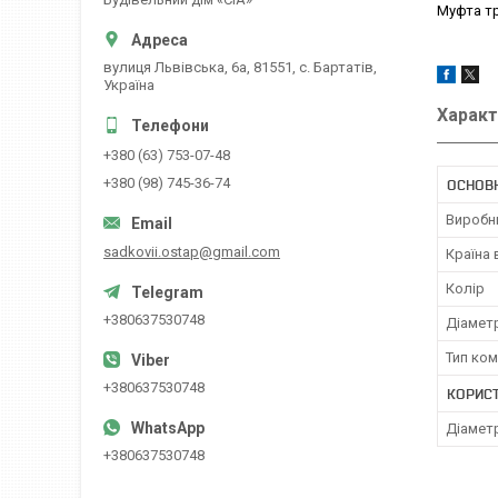
Муфта тр
вулиця Львівська, 6а, 81551, с. Бартатів,
Україна
Характ
+380 (63) 753-07-48
+380 (98) 745-36-74
ОСНОВ
Виробн
sadkovii.ostap@gmail.com
Країна
Колір
+380637530748
Діамет
Тип ко
+380637530748
КОРИС
Діамет
+380637530748