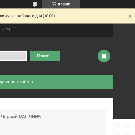
Кошик
лижчого робочого дня (10.08).
ів, Україна
Пошук...
рнення та обмін
 Чорний RAL 9005