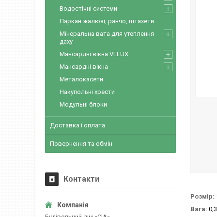
Водостічні системи
Паркан жалюзі, ранчо, штахети
Мінеральна вата для утеплення
даху
Мансардні вікна VELUX
Мансардні вікна
Металокасети
Накупольні хрести
Модульні блоки
Доставка і оплата
Повернення та обмін
Контакти
Розмір:
Вага:
0,3
Будівельний дім «CІА»