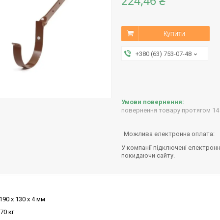
224,46 ₴
Купити
+380 (63) 753-07-48
повернення товару протягом 14
У компанії підключені електронн
покидаючи сайту.
190 х 130 х 4 мм
70 кг