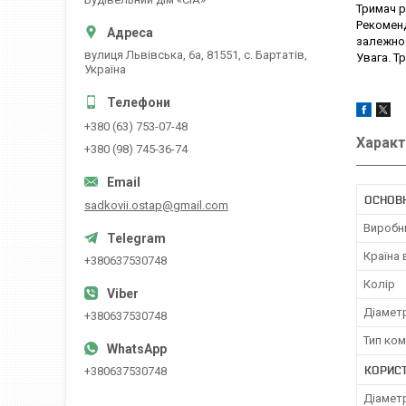
Тримач р
Рекоменд
залежнос
вулиця Львівська, 6а, 81551, с. Бартатів,
Увага. Т
Україна
+380 (63) 753-07-48
Характ
+380 (98) 745-36-74
ОСНОВ
sadkovii.ostap@gmail.com
Виробн
Країна
+380637530748
Колір
Діамет
+380637530748
Тип ко
КОРИС
+380637530748
Діамет