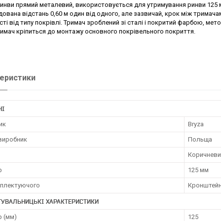
инви прямий металевий, використовується для утримування ринви 125 м
ована відстань 0,60 м один від одного, але зазвичай, крок між тримачам
ті від типу покрівлі. Тримач зроблений зі сталі і покритий фарбою, м
римач кріпиться до монтажу основного покрівельного покриття.
еристики
НІ
ик
Bryza
 виробник
Польща
Коричневи
р
125 мм
мплектуючого
Кронштей
ТУВАЛЬНИЦЬКІ ХАРАКТЕРИСТИКИ
р (мм)
125