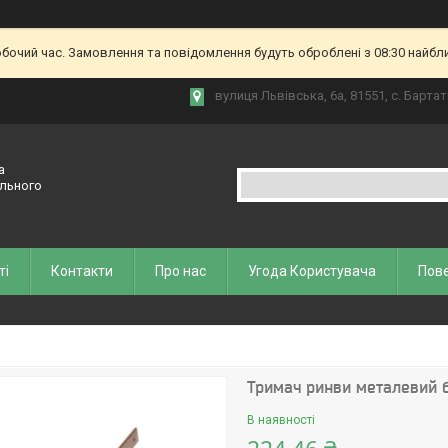
обочий час. Замовлення та повідомлення будуть оброблені з 08:30 найбл
вулиця Львівська, 6а, 81551, с. Бартат
а
ельного
ті
Контакти
Про нас
Угода Користувача
Пове
Тримач ринви металевий б
В наявності