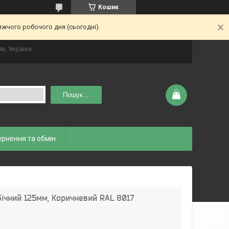
Кошик
ижчого робочого дня (сьогодні).
ів, Україна
Пошук...
рнення та обмін
ічний 125мм, Коричневий RAL 8017