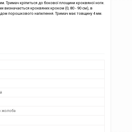
м. Тримач кріпиться до бокової площини кроквяної ноги.
и визначається кроквяних кроком (0, 80 - 90 см), в
етодом порошкового напилення. Тримач має товщину 4 мм.
й
н жолоба