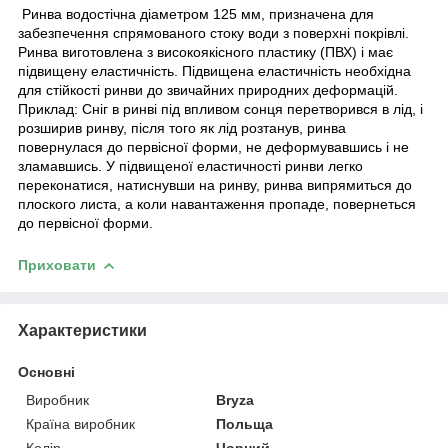
Ринва водостічна діаметром 125 мм, призначена для
забезпечення спрямованого стоку води з поверхні покрівлі.
Ринва виготовлена з високоякісного пластику (ПВХ) і має
підвищену еластичність. Підвищена еластичність необхідна
для стійкості ринви до звичайних природних деформацій.
Приклад: Сніг в ринві під впливом сонця перетворився в лід, і
розширив ринву, після того як лід розтанув, ринва
повернулася до первісної форми, не деформувавшись і не
зламавшись. У підвищеної еластичності ринви легко
переконатися, натиснувши на ринву, ринва випрямиться до
плоского листа, а коли навантаження пропаде, повернеться
до первісної форми.
Приховати
Характеристики
Основні
Виробник
Bryza
Країна виробник
Польща
Колір
Чорний