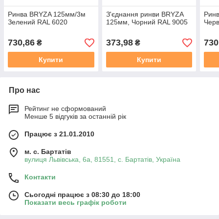
Ринва BRYZA 125мм/3м
З'єднання ринви BRYZA
Рин
Зелений RAL 6020
125мм, Чорний RAL 9005
Черв
730,86
373,98
730
₴
₴
Купити
Купити
Про нас
Рейтинг не сформований
Менше 5 відгуків за останній рік
Працює з 21.01.2010
м. с. Бартатів
вулиця Львівська, 6а, 81551, с. Бартатів, Україна
Контакти
Сьогодні працює з 08:30 до 18:00
Показати весь графік роботи