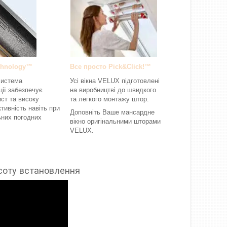
chnology™
Все просто Pick&Click!™
система
Усі вікна VELUX підготовлені
ції забезпечує
на виробництві до швидкого
ист та високу
та легкого монтажу штор.
тивність навіть при
Доповніть Ваше мансардне
них погодних
вікно оригінальними шторами
VELUX.
исоту встановлення