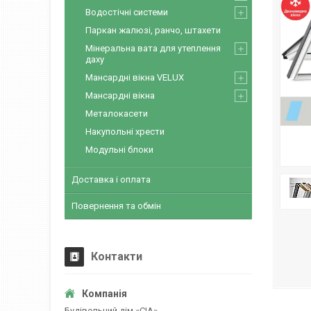
Водостічні системи
Паркан жалюзі, ранчо, штахети
Мінеральна вата для утеплення
даху
Мансардні вікна VELUX
Мансардні вікна
Металокасети
Накупольні хрести
Модульні блоки
Доставка і оплата
Повернення та обмін
Контакти
Будівельний дім «CІА»