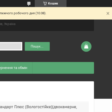
Кошик
лижчого робочого дня (10.08).
ів, Україна
Пошук...
рнення та обмін
андарт Плюс (Вологостійке)(двокамерне,