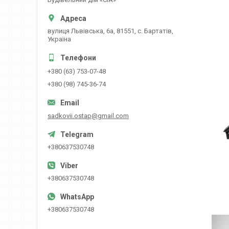
вулиця Львівська, 6а, 81551, с. Бартатів,
Україна
+380 (63) 753-07-48
+380 (98) 745-36-74
sadkovii.ostap@gmail.com
+380637530748
+380637530748
+380637530748