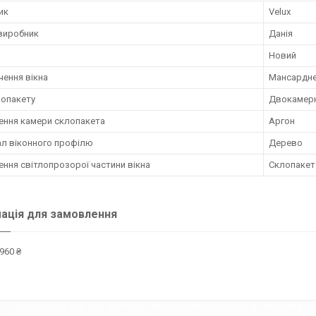
ик
Velux
 виробник
Данія
Новий
чення вікна
Мансардн
лопакету
Двокамер
ення камери склопакета
Аргон
ал віконного профілю
Дерево
ння світлопрозорої частини вікна
Склопакет
ація для замовлення
960 ₴