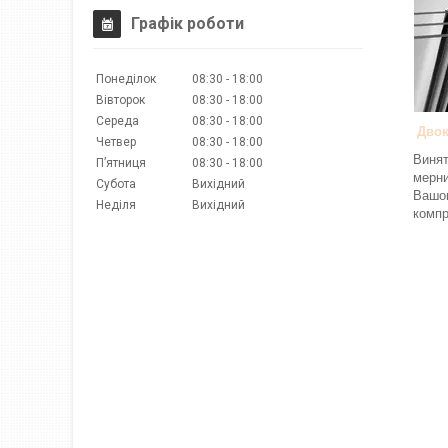
Графік роботи
Понеділок
08:30
18:00
Вівторок
08:30
18:00
Середа
08:30
18:00
Двок
Четвер
08:30
18:00
Винят
Пʼятниця
08:30
18:00
мерни
Субота
Вихідний
Вашог
Неділя
Вихідний
компр