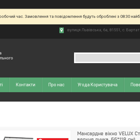
еробочий час. Замовлення та повідомлення будуть оброблені з 08:30 найб
вулиця Львівська, 6а, 81551, с. Бартат
а
ельного
ті
Контакти
Про нас
Угода Користувача
Пове
Мансардне вікно VELUX Ст
верхня ручка, 66*118 см)