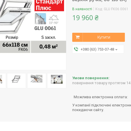
В наявності
Код:
GLU FК06 0061
19 960 ₴
Купити
+380 (63) 753-07-48
повернення товару протягом 14
У компанії підключені електронн
покидаючи сайту.