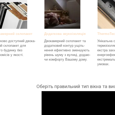
амерний склопакет
Додаткова звукоізоляція
ThermoTe
ково доступний двока-
Двокамерний склопакет та
Унікальна 
й склопакет для
додатковий контур ущіль-
термоізоля
о будинку без
нення ефективно зменшують
екстра зах
омісів у якості.
рівень шуму з вулиці, додаю-
енергоефек
чи комфорту Вашому дому.
екстремаль
умовах.
Оберіть правильний тип вікна та в