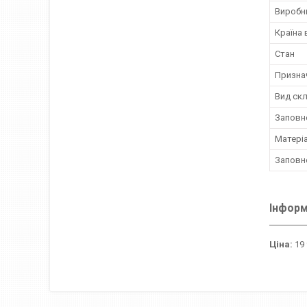
Виробн
Країна
Стан
Призна
Вид ск
Заповн
Матері
Заповне
Інформ
Ціна:
19 