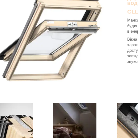
вод
GLL
Манса
будин
в ене
Вікна
харак
досту
завжд
звуко