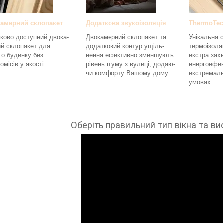
амерний склопакет
Додаткова звукоізоляція
ThermoTe
ково доступний двока-
Двокамерний склопакет та
Унікальна 
й склопакет для
додатковий контур ущіль-
термоізоля
о будинку без
нення ефективно зменшують
екстра зах
омісів у якості.
рівень шуму з вулиці, додаю-
енергоефек
чи комфорту Вашому дому.
екстремаль
умовах.
Оберіть правильний тип вікна та в