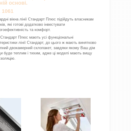
ній основі.
 1061
рдні вікна лінії Стандарт Плюс підійдуть власникам
ків, які готові додатково інвестувати
ргоефективність та комфорт.
 Стандарт Плюс мають усі функціональні
теристики лінії Стандарт, до цього ж мають винятково
пний двокамерний склопакет, завдяки якому Ваш дім
и буде теплим і тихим, адже ці моделі мають вищу
ізоляцію.