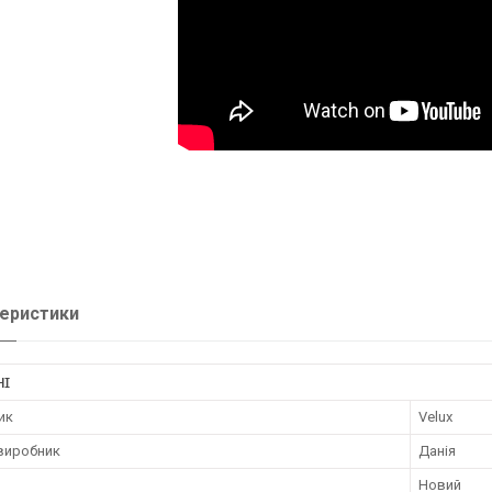
еристики
НІ
ик
Velux
 виробник
Данія
Новий