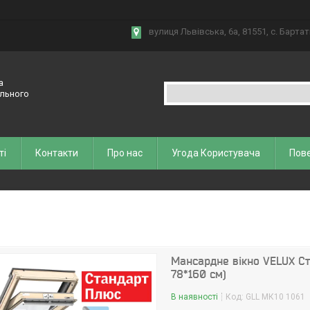
вулиця Львівська, 6а, 81551, с. Бартат
а
ельного
ті
Контакти
Про нас
Угода Користувача
Пове
Мансардне вікно VELUX Ст
78*160 см)
В наявності
Код:
GLL MК10 1061