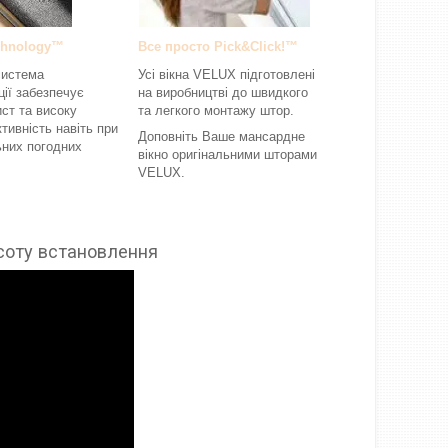
chnology™
Все просто Pick&Click!™
система
Усі вікна VELUX підготовлені
ції забезпечує
на виробництві до швидкого
ист та високу
та легкого монтажу штор.
тивність навіть при
Доповніть Ваше мансардне
них погодних
вікно оригінальними шторами
VELUX.
исоту встановлення