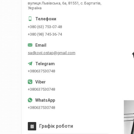
вулиця Львівська, 6а, 81551, с. Бартатів,
Україна
+380 (63) 753-07-48
+380 (98) 745-36-74
sadkovii.ostap@gmail.com
+380637530748
+380637530748
+380637530748
Графік роботи