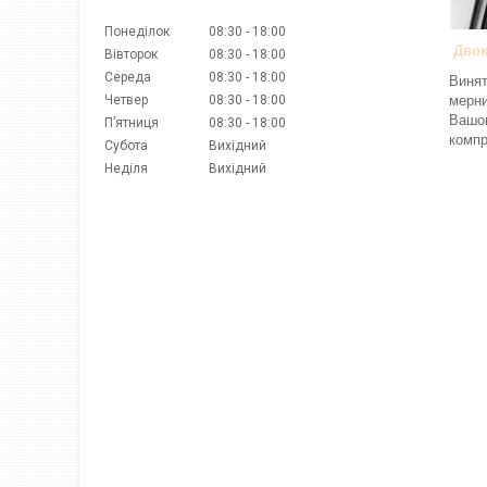
Понеділок
08:30
18:00
Двок
Вівторок
08:30
18:00
Середа
08:30
18:00
Винят
Четвер
08:30
18:00
мерни
Вашог
Пʼятниця
08:30
18:00
компр
Субота
Вихідний
Неділя
Вихідний