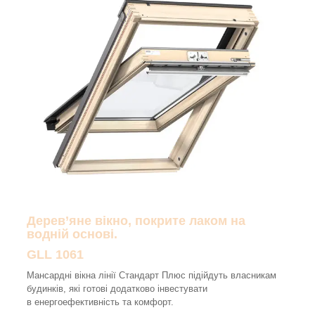
Дерев’яне вікно, покрите лаком на
водній основі.
GLL 1061
Мансардні вікна лінії Стандарт Плюс підійдуть власникам
будинків, які готові додатково інвестувати
в енергоефективність та комфорт.