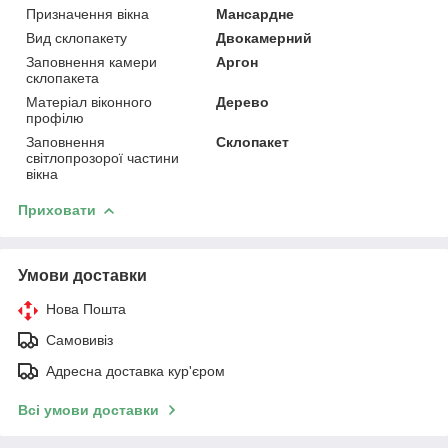
Призначення вікна
Мансардне
Вид склопакету
Двокамерний
Заповнення камери
Аргон
склопакета
Матеріал віконного
Дерево
профілю
Заповнення
Склопакет
світлопрозорої частини
вікна
Приховати
Умови доставки
Нова Пошта
Самовивіз
Адресна доставка кур'єром
Всі умови доставки