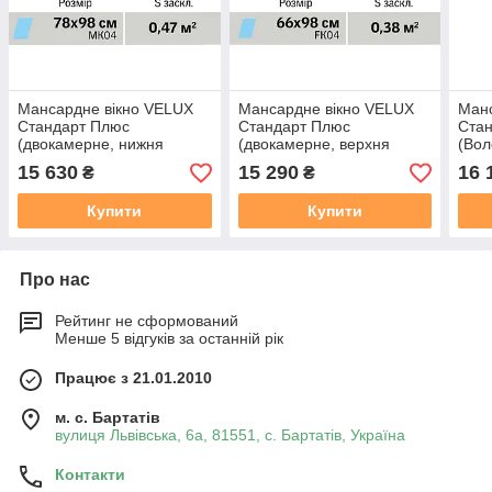
Мансардне вікно VELUX
Мансардне вікно VELUX
Манс
Стандарт Плюс
Стандарт Плюс
Ста
(двокамерне, нижня
(двокамерне, верхня
(Вол
ручка, 78*98 см)
ручка, 66*98 см)
(дво
15 630
15 290
16 
₴
₴
ручк
Купити
Купити
Про нас
Рейтинг не сформований
Менше 5 відгуків за останній рік
Працює з 21.01.2010
м. с. Бартатів
вулиця Львівська, 6а, 81551, с. Бартатів, Україна
Контакти