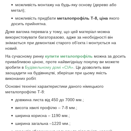
можливість монтажу на будь-яку основу (дерево або
метал);
можливість придбати
металопрофіль Т-8, ціна
якого
досить прийнятна.
Дуже вагома перевага у тому, що цей матеріал можна
використовувати багаторазово, адже за необхідності він
знімається при демонтажі старого об’єкта і монтується на
новий.
На сучасному ринку
купити металопрофіль
можна за досить
привабливою ціною, проте найвигіднішу покупку ви можете
зробити в
Будівельному домі «СІА»
. Це дозволить вам
заощадити на будівництві, зберігши при цьому якість
виконаних робіт.
Основні технічні характеристики даного німецького
металопрофілю Т-8:
довжина листа від 450 до 7000 мм.;
висота хвилі профілю – 7-8 мм.;
ширина корисна – 1190 мм.;
ширина загальна –1220 мм.;