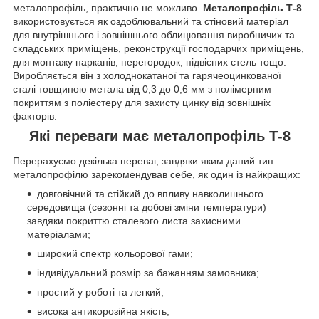
металопрофіль, практично не можливо.
Металопрофіль Т-8
використовується як оздоблювальний та стіновий матеріал
для внутрішнього і зовнішнього облицювання виробничих та
складських приміщень, реконструкції господарчих приміщень,
для монтажу парканів, перегородок, підвісних стель тощо.
Виробляється він з холоднокатаної та гарячеоцинкованої
сталі товщиною метала від 0,3 до 0,6 мм з полімерним
покриттям з поліестеру для захисту цинку від зовнішніх
факторів.
Які переваги має металопрофіль Т-8
Перерахуємо декілька переваг, завдяки яким даний тип
металопрофілю зарекомендував себе, як один із найкращих:
довговічний та стійкий до впливу навколишнього
середовища (сезонні та добові зміни температури)
завдяки покриттю сталевого листа захисними
матеріалами;
широкий спектр кольорової гами;
індивідуальний розмір за бажанням замовника;
простий у роботі та легкий;
висока антикорозійна якість;