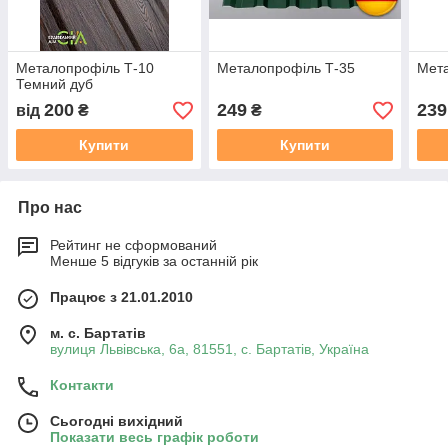
Металопрофіль Т-10
Металопрофіль Т-35
Мета
Темний дуб
200
249
239
від
₴
₴
Купити
Купити
Про нас
Рейтинг не сформований
Менше 5 відгуків за останній рік
Працює з 21.01.2010
м. с. Бартатів
вулиця Львівська, 6а, 81551, с. Бартатів, Україна
Контакти
Сьогодні вихідний
Показати весь графік роботи