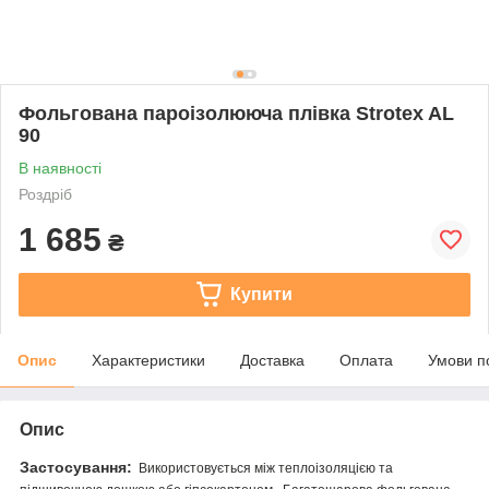
Фольгована пароізолююча плівка Strotex AL
90
В наявності
Роздріб
1 685
₴
Купити
Опис
Характеристики
Доставка
Оплата
Умови п
Опис
Застосування:
Використовується між теплоізоляцією та