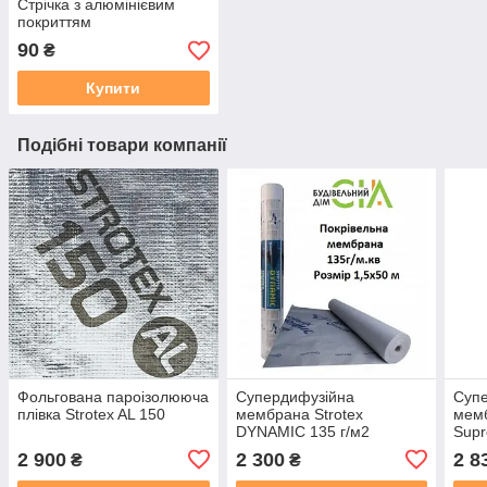
Стрічка з алюмінієвим
покриттям
90
₴
Купити
Подібні товари компанії
Фольгована пароізолююча
Супердифузійна
Суп
плівка Strotex AL 150
мембрана Strotex
мемб
DYNAMIC 135 г/м2
Supr
(1,5*50м)
(1,5
2 900
2 300
2 8
₴
₴