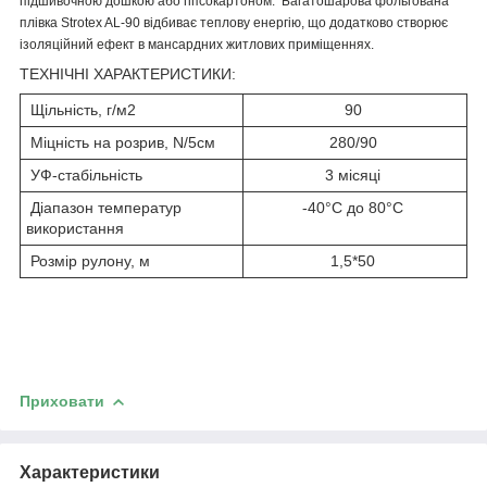
підшивочною дошкою або гіпсокартоном. Багатошарова фольгована
плівка Strotex AL-90 відбиває теплову енергію, що додатково створює
ізоляційний ефект в мансардних житлових приміщеннях.
ТЕХНІЧНІ ХАРАКТЕРИСТИКИ:
Щільність, г/м
2
90
Міцність на розрив, N/5см
280/90
УФ-стабільність
3 місяці
Діапазон температур
-40°С до 80°С
використання
Розмір рулону, м
1,5*50
Приховати
Характеристики