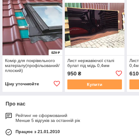
Комір для покрівельного
Лист нержавіючої сталі
Лист
матеріалу(профільований/
булат під мідь 0,4мм
0,4
плоский)
950
610
₴
Ціну уточнюйте
Купити
Про нас
Рейтинг не сформований
Менше 5 відгуків за останній рік
Працює з 21.01.2010