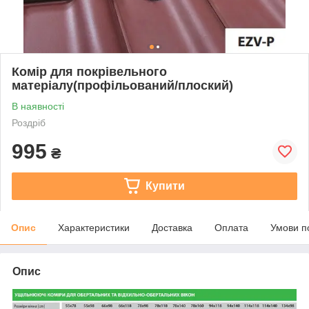
Комір для покрівельного
матеріалу(профільований/плоский)
В наявності
Роздріб
995
₴
Купити
Опис
Характеристики
Доставка
Оплата
Умови п
Опис