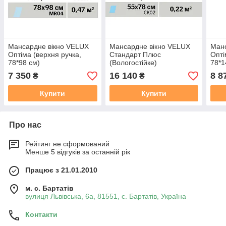
Мансардне вікно VELUX
Мансардне вікно VELUX
Манс
Оптіма (верхня ручка,
Стандарт Плюс
Опті
78*98 см)
(Вологостійке)
78*1
(двокамерне, верхня
7 350
16 140
8 8
₴
₴
ручка, 55*78 см)
Купити
Купити
Про нас
Рейтинг не сформований
Менше 5 відгуків за останній рік
Працює з 21.01.2010
м. с. Бартатів
вулиця Львівська, 6а, 81551, с. Бартатів, Україна
Контакти