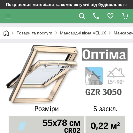
Покрівельні матеріали та комплектуючі від будівельного д
Товари та послуги
Мансардні вікна VELUX
Мансардн