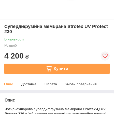
Супердифузійна мембрана Strotex UV Protect
230
В наявності
Роздріб
4 200
₴
Купити
Опис
Доставка
Оплата
Умови повернення
Опис
Чотирьохшарова супердиффузійна мембрана
Strotex-Q UV
Protect 230 g/m2
останнього покоління надзвичайно високої