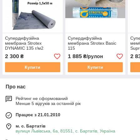
Супердифузійна
Супердифузійна
Суп
мембрана Strotex
мембрана Strotex Basic
мемб
DYNAMIC 135 г/м2
115
Supr
(1,5*50м)
(1,5
2 300
1 885
2 8
₴
₴/рулон
Купити
Купити
Про нас
Рейтинг не сформований
Менше 5 відгуків за останній рік
Працює з 21.01.2010
м. с. Бартатів
вулиця Львівська, 6а, 81551, с. Бартатів, Україна