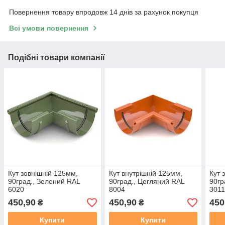
Повернення товару впродовж 14 днів за рахунок покупця
Всі умови повернення
Подібні товари компанії
Кут зовнішній 125мм,
Кут внутрішній 125мм,
Кут 
90град., Зелений RAL
90град., Цегляний RAL
90гр
6020
8004
301
450,90
450,90
450
₴
₴
Купити
Купити